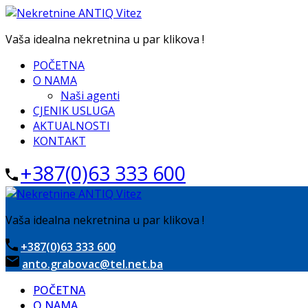
Vaša idealna nekretnina u par klikova !
POČETNA
O NAMA
Naši agenti
CJENIK USLUGA
AKTUALNOSTI
KONTAKT
+387(0)63 333 600
Vaša idealna nekretnina u par klikova !
+387(0)63 333 600
anto.grabovac@tel.net.ba
POČETNA
O NAMA