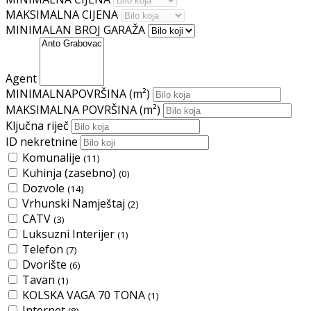
MAKSIMALNA CIJENA
MINIMALAN BROJ GARAŽA
Agent
MINIMALNAPOVRŠINA
(m²)
MAKSIMALNA POVRŠINA
(m²)
Ključna riječ
ID nekretnine
Komunalije
(11)
Kuhinja (zasebno)
(0)
Dozvole
(14)
Vrhunski Namještaj
(2)
CATV
(3)
Luksuzni Interijer
(1)
Telefon
(7)
Dvorište
(6)
Tavan
(1)
KOLSKA VAGA 70 TONA
(1)
Internet