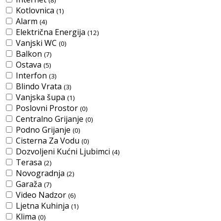
(8)
Kotlovnica
(1)
Alarm
(4)
Električna Energija
(12)
Vanjski WC
(0)
Balkon
(7)
Ostava
(5)
Interfon
(3)
Blindo Vrata
(3)
Vanjska šupa
(1)
Poslovni Prostor
(0)
Centralno Grijanje
(0)
Podno Grijanje
(0)
Cisterna Za Vodu
(0)
Dozvoljeni Kućni Ljubimci
(4)
Terasa
(2)
Novogradnja
(2)
Garaža
(7)
Video Nadzor
(6)
Ljetna Kuhinja
(1)
Klima
(0)