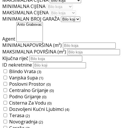
MAKSIMALNA CIJENA
MINIMALNA CIJENA
MAKSIMALNA CIJENA
MINIMALAN BROJ GARAŽA
Agent
MINIMALNAPOVRŠINA
(m²)
MAKSIMALNA POVRŠINA
(m²)
Ključna riječ
ID nekretnine
Blindo Vrata
(3)
Vanjska šupa
(1)
Poslovni Prostor
(0)
Centralno Grijanje
(0)
Podno Grijanje
(0)
Cisterna Za Vodu
(0)
Dozvoljeni Kućni Ljubimci
(4)
Terasa
(2)
Novogradnja
(2)