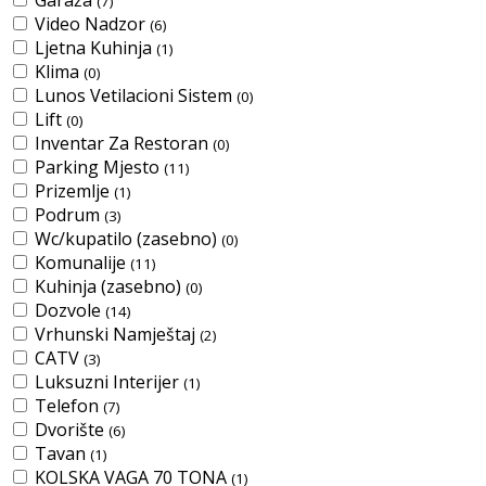
Garaža
(7)
Video Nadzor
(6)
Ljetna Kuhinja
(1)
Klima
(0)
Lunos Vetilacioni Sistem
(0)
Lift
(0)
Inventar Za Restoran
(0)
Parking Mjesto
(11)
Prizemlje
(1)
Podrum
(3)
Wc/kupatilo (zasebno)
(0)
Komunalije
(11)
Kuhinja (zasebno)
(0)
Dozvole
(14)
Vrhunski Namještaj
(2)
CATV
(3)
Luksuzni Interijer
(1)
Telefon
(7)
Dvorište
(6)
Tavan
(1)
KOLSKA VAGA 70 TONA
(1)