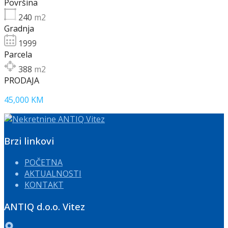
Površina
240
m2
Gradnja
1999
Parcela
388
m2
PRODAJA
45,000 KM
Brzi linkovi
POČETNA
AKTUALNOSTI
KONTAKT
ANTIQ d.o.o. Vitez