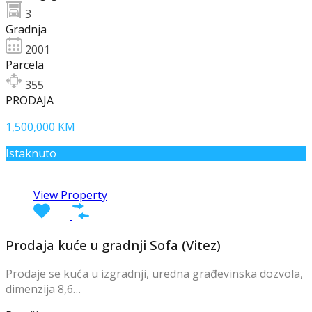
3
Gradnja
2001
Parcela
355
PRODAJA
1,500,000 KM
Istaknuto
View Property
Prodaja kuće u gradnji Sofa (Vitez)
Prodaje se kuća u izgradnji, uredna građevinska dozvola,
dimenzija 8,6…