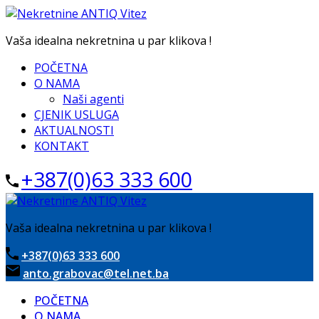
Vaša idealna nekretnina u par klikova !
POČETNA
O NAMA
Naši agenti
CJENIK USLUGA
AKTUALNOSTI
KONTAKT
+387(0)63 333 600
Vaša idealna nekretnina u par klikova !
+387(0)63 333 600
anto.grabovac@tel.net.ba
POČETNA
O NAMA